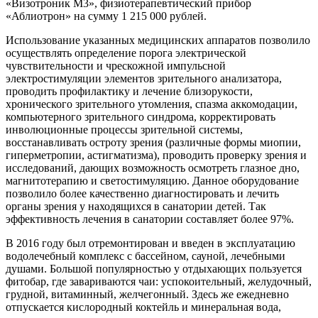
«Визотроник М3», физиотерапевтический прибор
«Аблиотрон» на сумму 1 215 000 рублей.
Использование указанных медицинских аппаратов позволило
осуществлять определение порога электрической
чувствительности и чрескожной импульсной
электростимуляции элементов зрительного анализатора,
проводить профилактику и лечение близорукости,
хронического зрительного утомления, спазма аккомодации,
компьютерного зрительного синдрома, корректировать
инволюционные процессы зрительной системы,
восстанавливать остроту зрения (различные формы миопии,
гиперметропии, астигматизма), проводить проверку зрения и
исследований, дающих возможность осмотреть глазное дно,
магнитотерапию и светостимуляцию. Данное оборудование
позволило более качественно диагностировать и лечить
органы зрения у находящихся в санатории детей. Так
эффективность лечения в санатории составляет более 97%.
В 2016 году был отремонтирован и введен в эксплуатацию
водолечебный комплекс с бассейном, сауной, лечебными
душами. Большой популярностью у отдыхающих пользуется
фитобар, где завариваются чаи: успокоительный, желудочный,
грудной, витаминный, желчегонный. Здесь же ежедневно
отпускается кислородный коктейль и минеральная вода,